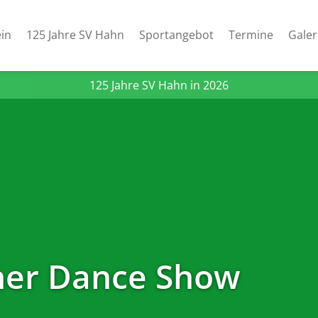
in
125 Jahre SV Hahn
Sportangebot
Termine
Galer
125 Jahre SV Hahn in 2026
ner Dance Show