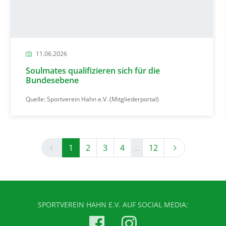
11.06.2026
Soulmates qualifizieren sich für die
Bundesebene
Quelle: Sportverein Hahn e.V. (Mitgliederportal)
Previous
Next
1
2
3
4
...
12
SPORTVEREIN HAHN E.V. AUF SOCIAL MEDIA: