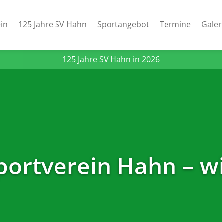
in
125 Jahre SV Hahn
Sportangebot
Termine
Galer
125 Jahre SV Hahn in 2026
portverein Hahn – wi