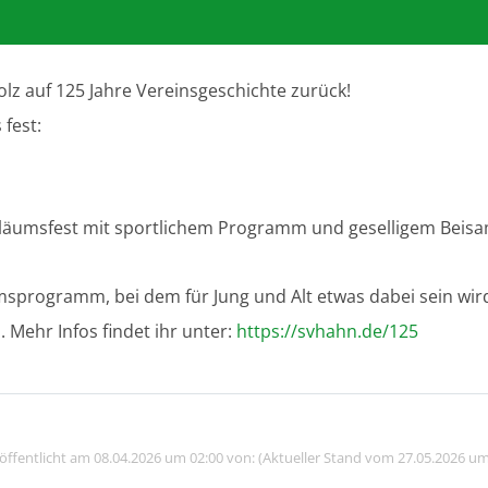
olz auf 125 Jahre Vereinsgeschichte zurück!
 fest:
ubiläumsfest mit sportlichem Programm und geselligem Bei
msprogramm, bei dem für Jung und Alt etwas dabei sein wir
. Mehr Infos findet ihr unter:
https://svhahn.de/125
röffentlicht am 08.04.2026 um 02:00 von: (Aktueller Stand vom 27.05.2026 um